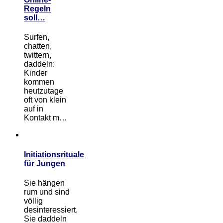
Regeln
soll…
Surfen,
chatten,
twittern,
daddeln:
Kinder
kommen
heutzutage
oft von klein
auf in
Kontakt m…
Initiationsrituale
für Jungen
Sie hängen
rum und sind
völlig
desinteressiert.
Sie daddeln