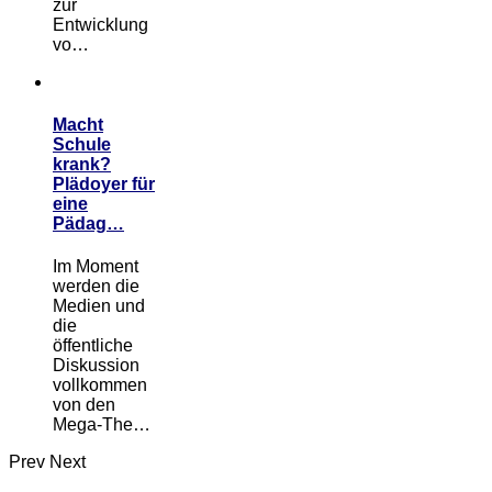
zur
Entwicklung
vo…
Macht
Schule
krank?
Plädoyer für
eine
Pädag…
Im Moment
werden die
Medien und
die
öffentliche
Diskussion
vollkommen
von den
Mega-The…
Prev
Next