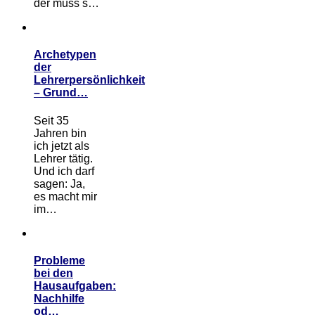
der muss s…
Archetypen
der
Lehrerpersönlichkeit
– Grund…
Seit 35
Jahren bin
ich jetzt als
Lehrer tätig.
Und ich darf
sagen: Ja,
es macht mir
im…
Probleme
bei den
Hausaufgaben:
Nachhilfe
od…