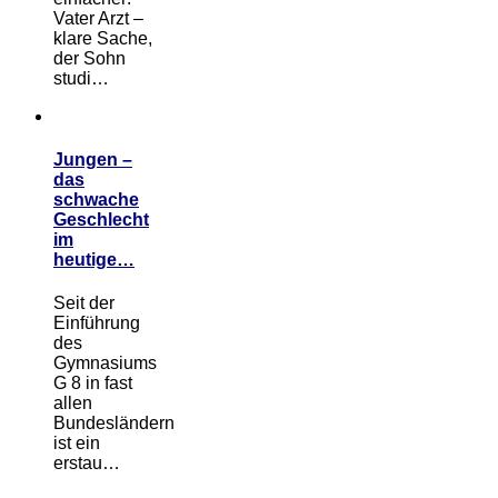
Vater Arzt –
klare Sache,
der Sohn
studi…
Jungen –
das
schwache
Geschlecht
im
heutige…
Seit der
Einführung
des
Gymnasiums
G 8 in fast
allen
Bundesländern
ist ein
erstau…