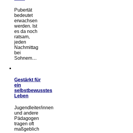
Pubertät
bedeutet
erwachsen
werden. Ist
es da noch
ratsam,
jeden
Nachmittag
bei
Sohnem…
Gestärkt für
ein
selbstbewusstes
Leben
Jugendleiter/innen
und andere
Pädagogen
tragen oft
maßgeblich