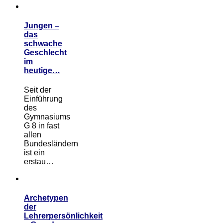
Jungen –
das
schwache
Geschlecht
im
heutige…
Seit der
Einführung
des
Gymnasiums
G 8 in fast
allen
Bundesländern
ist ein
erstau…
Archetypen
der
Lehrerpersönlichkeit