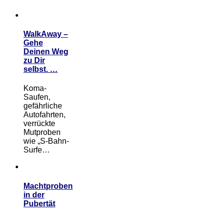
WalkAway –
Gehe
Deinen Weg
zu Dir
selbst. …
Koma-
Saufen,
gefährliche
Autofahrten,
verrückte
Mutproben
wie „S-Bahn-
Surfe…
Machtproben
in der
Pubertät