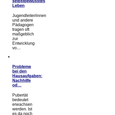
selbstbewusstes
Leben
Jugendleiter/innen
und andere
Pädagogen
tragen oft
maßgeblich
zur
Entwicklung
vo…
Probleme
bei den
Hausaufgaben:
Nachhilfe
od…
Pubertät
bedeutet
erwachsen
werden. Ist
es da noch