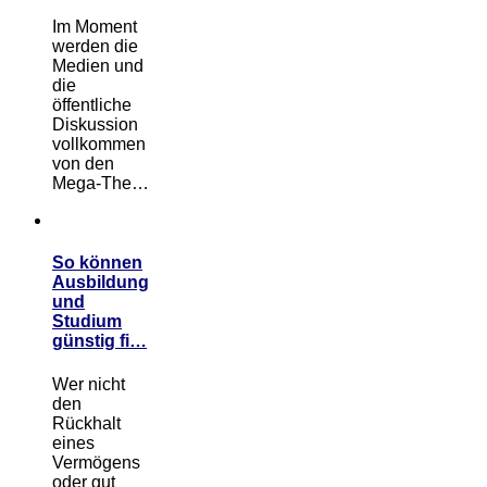
Im Moment
werden die
Medien und
die
öffentliche
Diskussion
vollkommen
von den
Mega-The…
So können
Ausbildung
und
Studium
günstig fi…
Wer nicht
den
Rückhalt
eines
Vermögens
oder gut