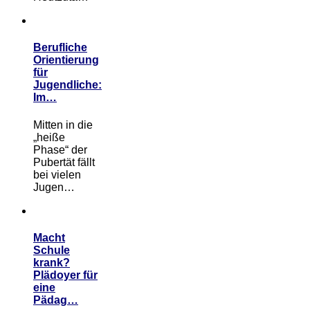
Berufliche
Orientierung
für
Jugendliche:
Im…
Mitten in die
„heiße
Phase“ der
Pubertät fällt
bei vielen
Jugen…
Macht
Schule
krank?
Plädoyer für
eine
Pädag…