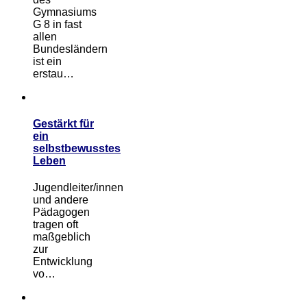
Gymnasiums
G 8 in fast
allen
Bundesländern
ist ein
erstau…
Gestärkt für
ein
selbstbewusstes
Leben
Jugendleiter/innen
und andere
Pädagogen
tragen oft
maßgeblich
zur
Entwicklung
vo…