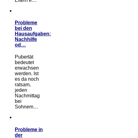
Eltern e…
Probleme
bei den
Hausaufgaben:
Nachhilfe
od…
Pubertät
bedeutet
erwachsen
werden. Ist
es da noch
ratsam,
jeden
Nachmittag
bei
Sohnem…
Probleme in
der