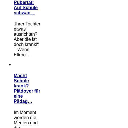
Pubertät:
Auf Schule
schwän…
„Ihrer Tochter
etwas
ausrichten?
Aber die ist
doch krank!“
– Wenn
Eltern …
Macht
Schule
krank?
Plädoyer für
eine
Pädag…
Im Moment
werden die
Medien und
die