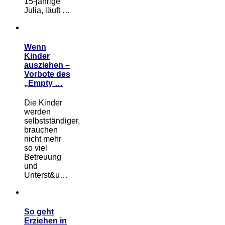
15-jährige
Julia, läuft …
Wenn
Kinder
ausziehen –
Vorbote des
„Empty …
Die Kinder
werden
selbstständiger,
brauchen
nicht mehr
so viel
Betreuung
und
Unterst&u…
So geht
Erziehen in