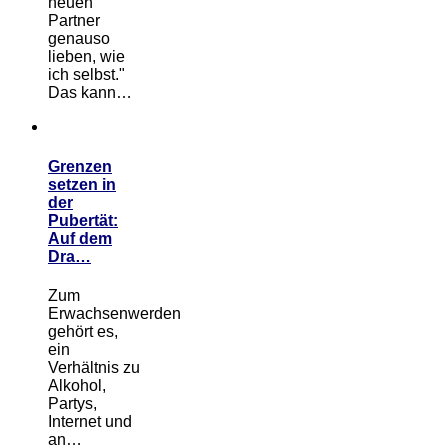
neuen
Partner
genauso
lieben, wie
ich selbst."
Das kann…
Grenzen
setzen in
der
Pubertät:
Auf dem
Dra…
Zum
Erwachsenwerden
gehört es,
ein
Verhältnis zu
Alkohol,
Partys,
Internet und
an…