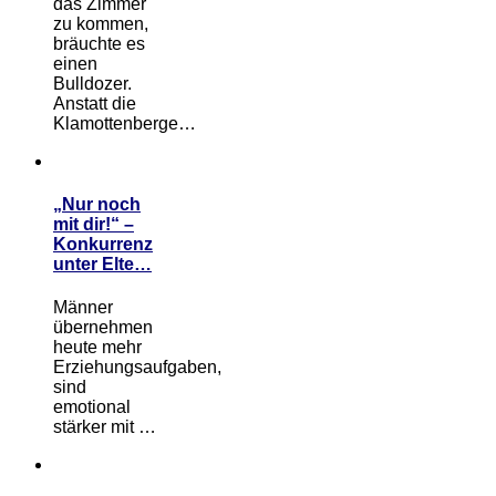
das Zimmer
zu kommen,
bräuchte es
einen
Bulldozer.
Anstatt die
Klamottenberge…
„Nur noch
mit dir!“ –
Konkurrenz
unter Elte…
Männer
übernehmen
heute mehr
Erziehungsaufgaben,
sind
emotional
stärker mit …