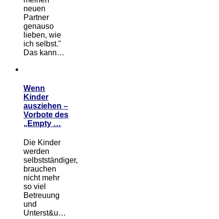
neuen
Partner
genauso
lieben, wie
ich selbst."
Das kann…
Wenn
Kinder
ausziehen –
Vorbote des
„Empty …
Die Kinder
werden
selbstständiger,
brauchen
nicht mehr
so viel
Betreuung
und
Unterst&u…