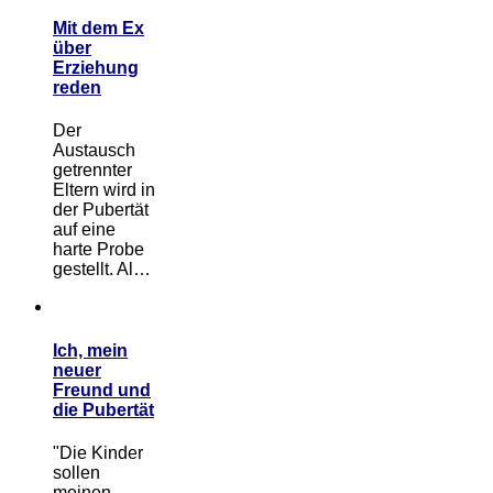
Mit dem Ex
über
Erziehung
reden
Der
Austausch
getrennter
Eltern wird in
der Pubertät
auf eine
harte Probe
gestellt. Al…
Ich, mein
neuer
Freund und
die Pubertät
"Die Kinder
sollen
meinen