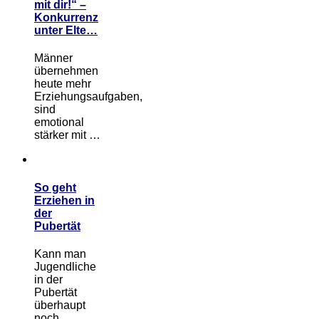
mit dir!“ –
Konkurrenz
unter Elte…
Männer
übernehmen
heute mehr
Erziehungsaufgaben,
sind
emotional
stärker mit …
So geht
Erziehen in
der
Pubertät
Kann man
Jugendliche
in der
Pubertät
überhaupt
noch